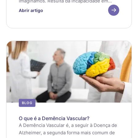
imaginamos. Resulta da incapacidade em
armazenar e controlar a saída da urina, ou
Abrir artigo
seja, é caraterizada por perdas urinárias
involuntárias, que podem ser muito
ocasionais e ligeiras, ou perdas mais
regulares e graves.
BLOG
O que é a Demência Vascular?
A Demência Vascular é, a seguir à Doença de
Alzheimer, a segunda forma mais comum de