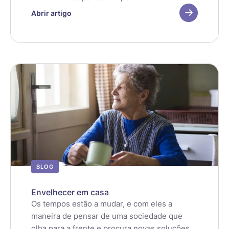
movimento. É uma condição progressiva: os
Abrir artigo
sintomas aparecem gradualmente e vão
piorando lentamente.
BLOG
Envelhecer em casa
Os tempos estão a mudar, e com eles a
maneira de pensar de uma sociedade que
olha para a frente e procura novas soluções.