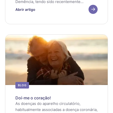
Demência, tendo sido recentemente
verificado que a sua incidência é mais alta do
Abrir artigo
que previamente esperado. Aqui pode
encontrar a descrição da Demência Vascular,
das suas causas e progressão e da forma
como é realizado o diagnóstico.
BLOG
Doí-me o coração!
As doenças do aparelho circulatório,
habitualmente associadas a doença coronária,