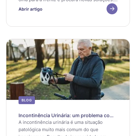
São cada vez mais as pessoas que apostam
Abrir artigo
em maneiras diferentes para enfrentar os
desafios do processo de envelhecimento.
BLOG
Incontinência Urinária: um problema com
solução!
A incontinência urinária é uma situação
patológica muito mais comum do que