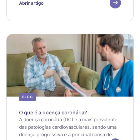
geral. Nestes anos adicionais de vida,
Abrir artigo
podemos realizar novas atividades, como
educação ao longo da vida, iniciar uma nova
profissão ou retornar velhas ocupações. Além
disso, os idosos contribuem de muitas
maneiras para suas famílias e comunidades.
No entanto, o alcance dessas oportunidades
e contribuições depende, em grande parte,
de um fator: a saúde.
BLOG
O que é a doença coronária?
A doença coronária (DC) é a mais prevalente
das patologias cardiovasculares, sendo uma
doença progressiva e a principal causa de