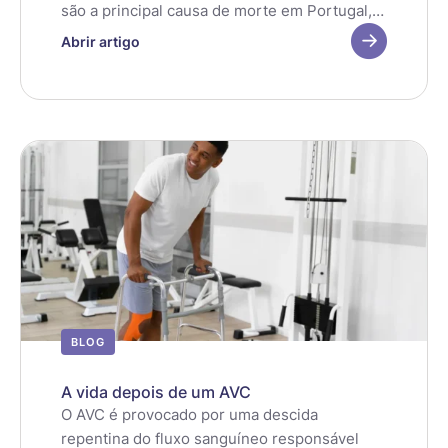
são a principal causa de morte em Portugal,
sendo responsáveis por cerca de 1/3 das
Abrir artigo
mortes no nosso país. Numa fase mais
precoce da vida, os homens apresentam um
maior risco de doença coronária do que as
mulheres. No entanto, depois da menopausa
o risco da mulher acaba por igualar o do
homem.
BLOG
A vida depois de um AVC
O AVC é provocado por uma descida
repentina do fluxo sanguíneo responsável