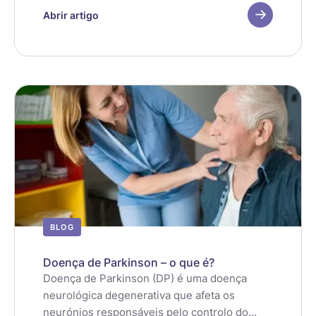
(sistema de autodefesa do organismo).
Abrir artigo
BLOG
Doença de Parkinson – o que é?
Doença de Parkinson (DP) é uma doença
neurológica degenerativa que afeta os
neurónios responsáveis pelo controlo do