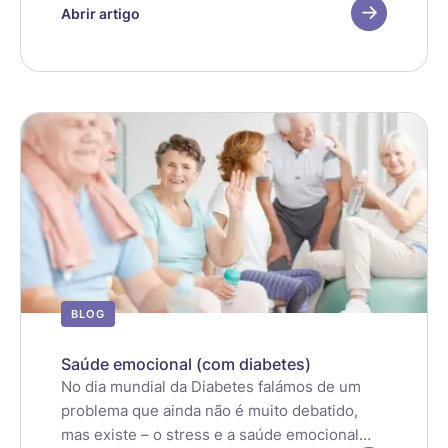
morte prematura, provocando limitações
Abrir artigo
físicas e perda da qualidade de vida da
pessoa, nos países mais desenvolvidos. Nos
países mais desenvolvidos assumiu a partir
da última metade do século passado,
proporções epidémicas nas sociedades
desenvolvidas.
BLOG
Saúde emocional (com diabetes)
No dia mundial da Diabetes falámos de um
problema que ainda não é muito debatido,
mas existe – o stress e a saúde emocional