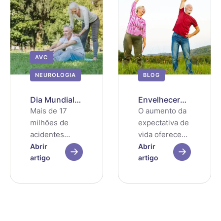
AVC
NEUROLOGIA
BLOG
Dia Mundial
Envelhecer
do Cérebro –
com saúde
Mais de 17
O aumento da
Prevenir e
milhões de
expectativa de
tratar o AVC
acidentes
vida oferece
vasculares
oportunidades
Abrir
Abrir
cerebrais
artigo
, não só para
artigo
ocorrem
os idosos e
globalmente
suas famílias,
todos os anos,
mas também
sendo que
para a
uma em cada
sociedade em