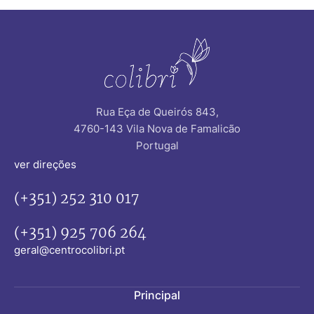
seis pessoas
geral. Nestes
sofrerá um
anos
AVC durante a
adicionais de
sua vida.
vida, podemos
realizar novas
atividades,
Rua Eça de Queirós 843,
como
4760-143 Vila Nova de Famalicão
educação ao
Portugal
longo da vida,
iniciar uma
ver direções
nova profissão
(+351) 252 310 017
ou retornar
velhas
ocupações.
(+351) 925 706 264
Além disso, os
geral@centrocolibri.pt
idosos
contribuem de
Principal
muitas