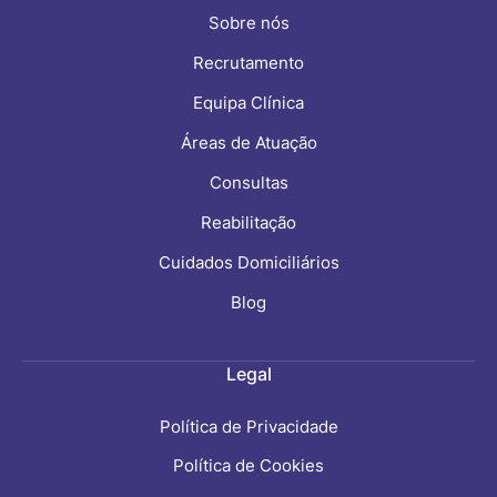
maneiras para
Sobre nós
suas famílias e
comunidades.
Recrutamento
No entanto, o
Equipa Clínica
alcance
dessas
Áreas de Atuação
oportunidades
Consultas
e
contribuições
Reabilitação
depende, em
Cuidados Domiciliários
grande parte,
de um fator: a
Blog
saúde.
Legal
Política de Privacidade
Política de Cookies